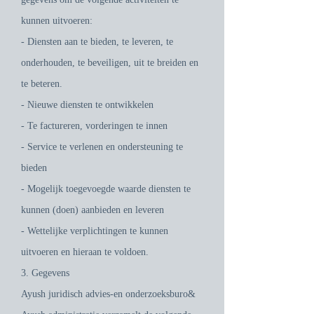
kunnen uitvoeren:
- Diensten aan te bieden, te leveren, te
onderhouden, te beveiligen, uit te breiden en
te beteren.
- Nieuwe diensten te ontwikkelen
- Te factureren, vorderingen te innen
- Service te verlenen en ondersteuning te
bieden
- Mogelijk toegevoegde waarde diensten te
kunnen (doen) aanbieden en leveren
- Wettelijke verplichtingen te kunnen
uitvoeren en hieraan te voldoen.
3. Gegevens
Ayush juridisch advies-en onderzoeksburo&