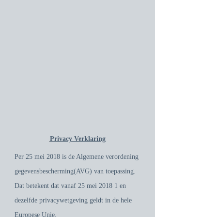
Privacy Verklaring
Per 25 mei 2018 is de Algemene verordening
gegevensbescherming(AVG) van toepassing.
Dat betekent dat vanaf 25 mei 2018 1 en
dezelfde privacywetgeving geldt in de hele
Europese Unie.