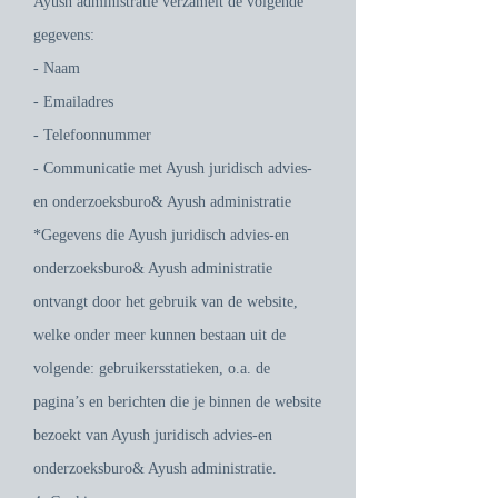
Ayush administratie verzamelt de volgende
gegevens:
- Naam
- Emailadres
- Telefoonnummer
- Communicatie met Ayush juridisch advies-
en onderzoeksburo& Ayush administratie
*Gegevens die Ayush juridisch advies-en
onderzoeksburo& Ayush administratie
ontvangt door het gebruik van de website,
welke onder meer kunnen bestaan uit de
volgende: gebruikersstatieken, o.a. de
pagina’s en berichten die je binnen de website
bezoekt van Ayush juridisch advies-en
onderzoeksburo& Ayush administratie.