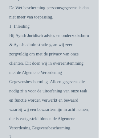
De Wet bescherming persoonsgegevens is dan
niet meer van toepassing.
1. Inleiding
Bij Ayush Juridisch advies-en onderzoeksburo
& Ayush administratie gaan wij zeer
zorgvuldig om met de privacy van onze
cliënten. Dit doen wij in overeenstemming
met de Algemene Verordening
Gegevensbescherming. Alleen gegevens die
nodig zijn voor de uitoefening van onze taak
en functie worden verwerkt en bewaard
waarbij wij een bewaartermijn in acht nemen,
die is vastgesteld binnen de Algemene
Verordening Gegevensbescherming.
2.